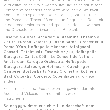
Als gefragte Solist, der von Kritikern für seine einfühlsame
Virtuosität, seine große Kantabilität und seine stilistische
Kompetenz besonders geschätzt wird, gab er weltweit
Konzerte und spielte mit Renaissance-, Barock-, Klassik-
und Romantik- Traversflöten ein umfangreiches Repertoire
in den renommiertesten und spezialisiertesten Kammer-
und Orchesterformationen dieses Bereichts:
Ensemble Aurora
,
Accademia Bizantina
,
Ensemble
Zefiro
,
Europa Galante
,
L´Orfeo Barock Orchester
,
Il
Pomo D´Oro
,
Hofkapelle München
,
Attaignant
Consort
,
Tafelmusik
,
Ensemble 1700
,
Hofkapelle
Stuttgart
,
Cantus Cölln
,
Le Concert de Nations
,
Amsterdam Baroque Orchestra
,
Hofkapelle
Stuttgart
,
Salzburger Hofmusik
,
Gaechinger
Cantorei
,
Boston Early Music Orchestra
,
Köthener
Bach Collektiv
,
Concerto Copenhagen
und viele
anderen.
Er hat mehr als 90 Produktionen mitgewirkt, darunter
Audio- und Videoaufnahmen mit historischen
Instrumenten.
Seid 1995 widmet er sich mit Leidenschaft dem