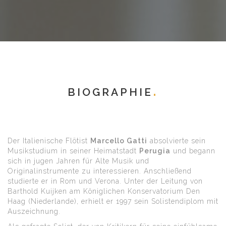
BIOGRAPHIE
Der Italienische Flötist
Marcello Gatti
absolvierte sein
Musikstudium in seiner Heimatstadt
Perugia
und begann
sich in jugen Jahren für Alte Musik und
Originalinstrumente zu interessieren. Anschließend
studierte er in Rom und Verona. Unter der Leitung von
Barthold Kuijken am Königlichen Konservatorium Den
Haag (Niederlande), erhielt er 1997 sein Solistendiplom mit
Auszeichnung.