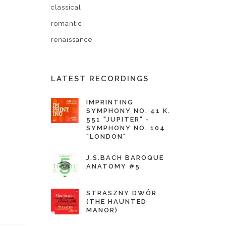
classical
romantic
renaissance
LATEST RECORDINGS
IMPRINTING
SYMPHONY NO. 41 K.
551 "JUPITER" -
SYMPHONY NO. 104
"LONDON"
J.S.BACH BAROQUE
ANATOMY #5
STRASZNY DWÓR
(THE HAUNTED
MANOR)