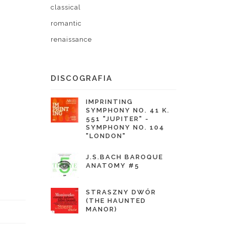
classical
romantic
renaissance
DISCOGRAFIA
IMPRINTING
SYMPHONY NO. 41 K.
551 "JUPITER" -
SYMPHONY NO. 104
"LONDON"
J.S.BACH BAROQUE
ANATOMY #5
STRASZNY DWÓR
(THE HAUNTED
MANOR)